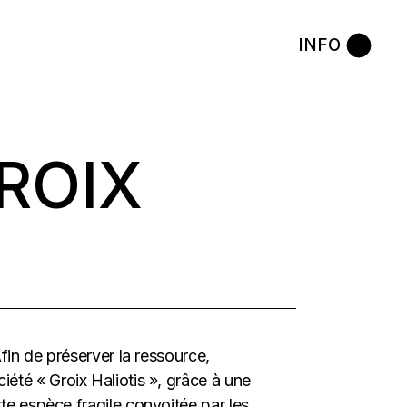
INFO
ROIX
Afin de préserver la ressource,
été « Groix Haliotis », grâce à une
tte espèce fragile convoitée par les