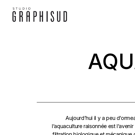
Skip
to
the
content
AQU
Aujourd’hui il y a peu d’ormea
l’aquaculture raisonnée est l’aven
filtration biologique et mécanique 