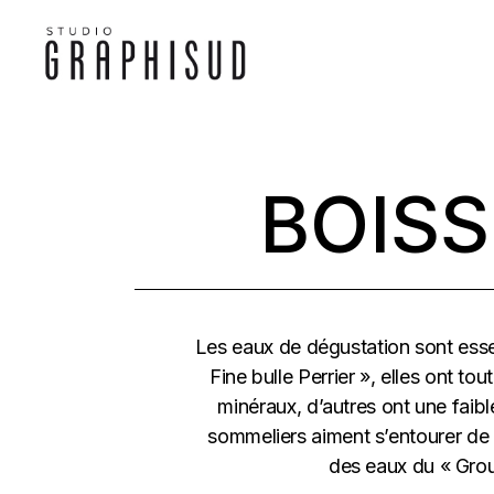
Skip
to
the
content
BOISS
Les eaux de dégustation sont essen
Fine bulle Perrier », elles ont 
minéraux, d’autres ont une faibl
sommeliers aiment s’entourer de s
des eaux du « Grou